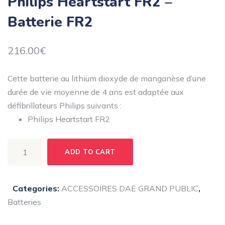
Philips Heartstart FR2 –
Batterie FR2
216.00
€
Cette batterie au lithium dioxyde de manganèse d’une
durée de vie moyenne de 4 ans est adaptée aux
défibrillateurs Philips suivants :
Philips Heartstart FR2
Philips
ADD TO CART
Heartstart
FR2
-
Categories:
ACCESSOIRES DAE GRAND PUBLIC
,
Batterie
Batteries
FR2