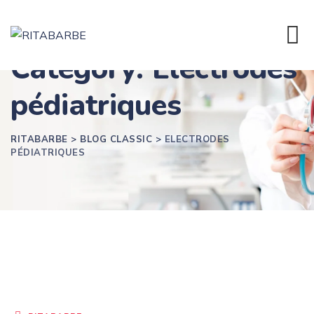
Skip
to
content
Category: Electrodes
pédiatriques
RITABARBE
>
BLOG CLASSIC
>
ELECTRODES
PÉDIATRIQUES